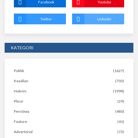
Facebook
Youtube
Twitter
Linkedin
KATEGORI
Politik
(1627)
Keadilan
(703)
Hukrim
(1998)
Plesir
(29)
Peristiwa
(480)
Feature
(41)
Advertorial
(72)