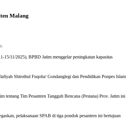
aten Malang
AR
(11-15/11/2025), BPBD Jatim menggelar peningkatan kapasitas
afiyah Shirothul Fuqoha' Gondanglegi dan Pendidikan Ponpes Islam
tim tentang Tim Pesantren Tangguh Bencana (Pestana) Prov. Jatim ini
skan, pelaksanaan SPAB di tiga pondok pesantren ini bertujuan