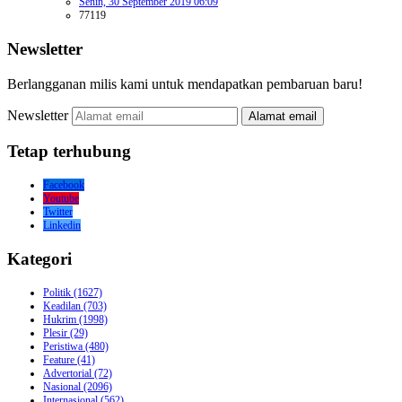
Senin, 30 September 2019 06:09
77119
Newsletter
Berlangganan milis kami untuk mendapatkan pembaruan baru!
Newsletter
Alamat email
Tetap terhubung
Facebook
Youtube
Twitter
Linkedin
Kategori
Politik
(1627)
Keadilan
(703)
Hukrim
(1998)
Plesir
(29)
Peristiwa
(480)
Feature
(41)
Advertorial
(72)
Nasional
(2096)
Internasional
(562)