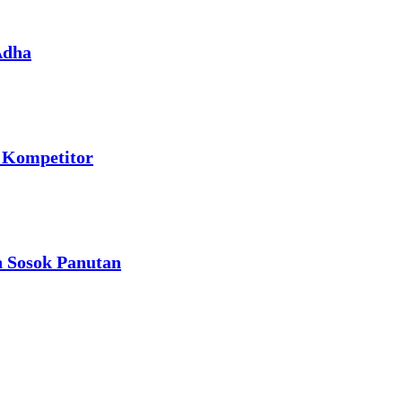
Adha
i Kompetitor
an Sosok Panutan