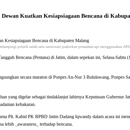
 Dewan Kuatkan Kesiapsiagaan Bencana di Kabup
idampingi pelatih salah satu santriwati praktekan pemadam api menggunakan AP
Tangguh Bencana (Pestana) di Jatim, dalam sepekan ini, Selasa-Sabtu 
ngsungkan secara maraton di Ponpes An-Nur 3 Bululawang, Ponpes Sal
ihan yang digelar sebagai tindaklanjut lahirnya Keputusan Gubernur Ja
emadaman kebakaran.
ma Plt. Kabid PK BPBD Jatim Dadang Iqwandy dalam acara ini menega
bisa lebih _awaraness_ terhadap bencana.