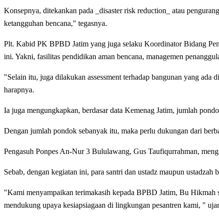
Konsepnya, ditekankan pada _disaster risk reduction_ atau pengurangan
ketangguhan bencana," tegasnya.
Plt. Kabid PK BPBD Jatim yang juga selaku Koordinator Bidang Pe
ini. Yakni, fasilitas pendidikan aman bencana, managemen penanggu
"Selain itu, juga dilakukan assessment terhadap bangunan yang ada d
harapnya.
Ia juga mengungkapkan, berdasar data Kemenag Jatim, jumlah pondok 
Dengan jumlah pondok sebanyak itu, maka perlu dukungan dari berbaga
Pengasuh Ponpes An-Nur 3 Bululawang, Gus Taufiqurrahman, menga
Sebab, dengan kegiatan ini, para santri dan ustadz maupun ustadzah 
"Kami menyampaikan terimakasih kepada BPBD Jatim, Bu Hikmah selak
mendukung upaya kesiapsiagaan di lingkungan pesantren kami, " uja