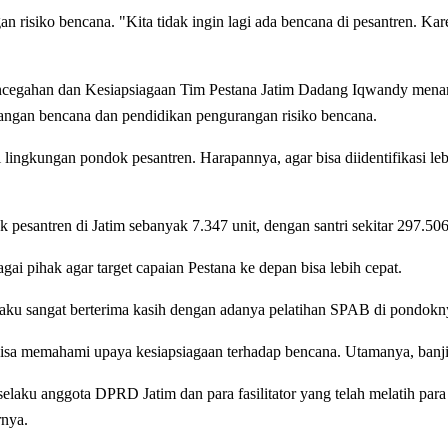
 risiko bencana. "Kita tidak ingin lagi ada bencana di pesantren. Kare
ncegahan dan Kesiapsiagaan Tim Pestana Jatim Dadang Iqwandy menam
langan bencana dan pendidikan pengurangan risiko bencana.
i lingkungan pondok pesantren. Harapannya, agar bisa diidentifikasi 
pesantren di Jatim sebanyak 7.347 unit, dengan santri sekitar 297.50
i pihak agar target capaian Pestana ke depan bisa lebih cepat.
ku sangat berterima kasih dengan adanya pelatihan SPAB di pondok
bisa memahami upaya kesiapsiagaan terhadap bencana. Utamanya, banjir 
u anggota DPRD Jatim dan para fasilitator yang telah melatih para s
rnya.