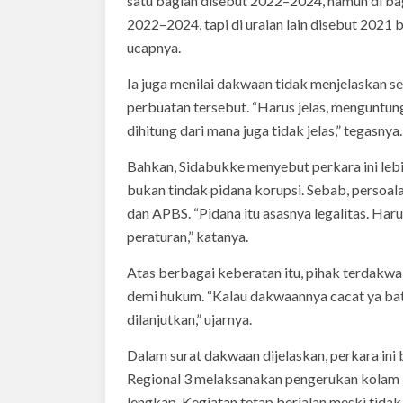
satu bagian disebut 2022–2024, namun di bag
2022–2024, tapi di uraian lain disebut 2021 
ucapnya.
Ia juga menilai dakwaan tidak menjelaskan s
perbuatan tersebut. “Harus jelas, menguntung
dihitung dari mana juga tidak jelas,” tegasnya.
Bahkan, Sidabukke menyebut perkara ini lebi
bukan tindak pidana korupsi. Sebab, persoal
dan APBS. “Pidana itu asasnya legalitas. Ha
peraturan,” katanya.
Atas berbagai keberatan itu, pihak terdakw
demi hukum. “Kalau dakwaannya cacat ya bata
dilanjutkan,” ujarnya.
Dalam surat dakwaan dijelaskan, perkara ini
Regional 3 melaksanakan pengerukan kolam 
lengkap. Kegiatan tetap berjalan meski tida