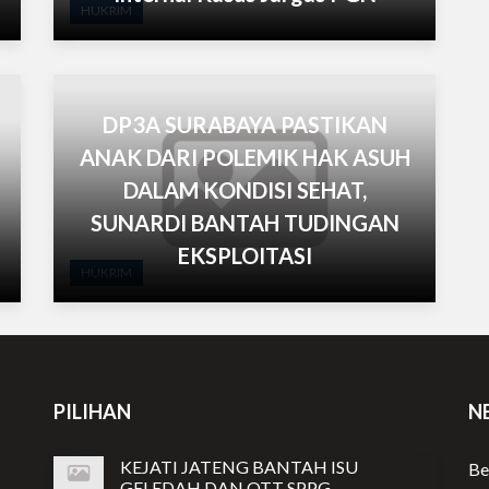
HUKRIM
DP3A SURABAYA PASTIKAN
ANAK DARI POLEMIK HAK ASUH
DALAM KONDISI SEHAT,
SUNARDI BANTAH TUDINGAN
EKSPLOITASI
HUKRIM
PILIHAN
N
KEJATI JATENG BANTAH ISU
Be
GELEDAH DAN OTT SPPG,