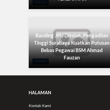
HUKRIM
Banding JPU Ditolak, Pengadilan
Tinggi Surabaya Kuatkan Putusan
Bebas Pegawai BSM Ahmad
Fauzan
HUKRIM
HALAMAN
Kontak Kami