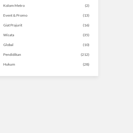
Kolom Metro
(2)
Event & Promo
(13)
Giat Prajurit
(16)
Wisata
(35)
Global
(10)
Pendidikan
(212)
Hukum
(28)