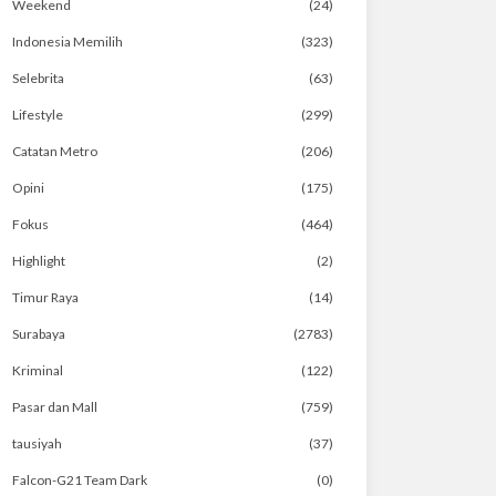
Weekend
(24)
Indonesia Memilih
(323)
Selebrita
(63)
Lifestyle
(299)
Catatan Metro
(206)
Opini
(175)
Fokus
(464)
Highlight
(2)
Timur Raya
(14)
Surabaya
(2783)
Kriminal
(122)
Pasar dan Mall
(759)
tausiyah
(37)
Falcon-G21 Team Dark
(0)