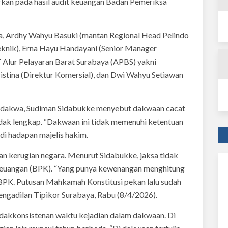
arkan pada hasil audit keuangan Badan Pemeriksa
a, Ardhy Wahyu Basuki (mantan Regional Head Pelindo
Teknik), Erna Hayu Handayani (Senior Manager
PT Alur Pelayaran Barat Surabaya (APBS) yakni
istina (Direktur Komersial), dan Dwi Wahyu Setiawan
erdakwa, Sudiman Sidabukke menyebut dakwaan cacat
 tidak lengkap. “Dakwaan ini tidak memenuhi ketentuan
di hadapan majelis hakim.
gan kerugian negara. Menurut Sidabukke, jaksa tidak
Keuangan (BPK). “Yang punya kewenangan menghitung
 BPK. Putusan Mahkamah Konstitusi pekan lalu sudah
Pengadilan Tipikor Surabaya, Rabu (8/4/2026).
tidakkonsistenan waktu kejadian dalam dakwaan. Di