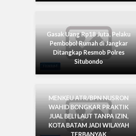
Gasak Uang Rp18 Juta, Pelaku
Pembobol Rumah di Jangkar
Ditangkap Resmob Polres
Situbondo
HUKRIM
MENKEU ATR/BPN NUSRON
WAHID BONGKAR PRAKTIK
JUAL BELI LAUT TANPA IZIN,
KOTA BATAM JADI WILAYAH
TERBANYAK