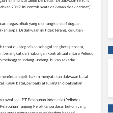
ian lain muncul tahun berbeda. “Di dakwaan tertulis
bahkan 2019. Ini contoh nyata dakwaan tidak cermat,”
ecara tegas pihak yang diuntungkan dari dugaan
kan siapa. Di dakwaan ini tidak terang, kerugian
h tepat dikategorikan sebagai sengketa perdata,
an berangkat dari hubungan kontraktual antara Pelindo
rus melanggar undang-undang, bukan sekadar
a meminta majelis hakim menyatakan dakwaan batal
l. Kalau batal, perbaiki atau jangan dipaksakan
 berawal saat PT Pelabuhan Indonesia (Pelindo)
Pelabuhan Tanjung Perak tanpa dasar hukum yang
k ada surat penugasan dan addendum konsesi.