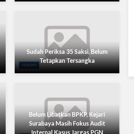
Sudah Periksa 35 Saksi, Belum
Tetapkan Tersangka
HUKRIM
Belum Libatkan BPKP, Kejari
Surabaya Masih Fokus Audit
Internal Kasus Jargas PGN