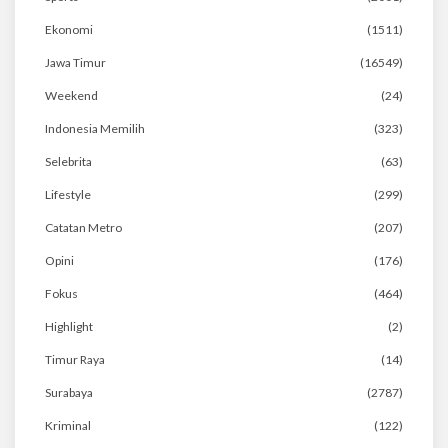
Ekonomi
(1511)
Jawa Timur
(16549)
Weekend
(24)
Indonesia Memilih
(323)
Selebrita
(63)
Lifestyle
(299)
Catatan Metro
(207)
Opini
(176)
Fokus
(464)
Highlight
(2)
Timur Raya
(14)
Surabaya
(2787)
Kriminal
(122)