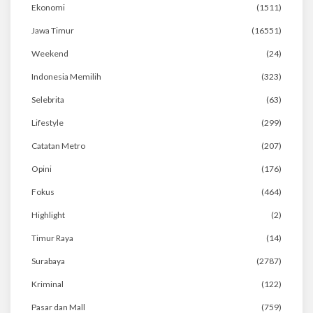
Ekonomi
(1511)
Jawa Timur
(16551)
Weekend
(24)
Indonesia Memilih
(323)
Selebrita
(63)
Lifestyle
(299)
Catatan Metro
(207)
Opini
(176)
Fokus
(464)
Highlight
(2)
Timur Raya
(14)
Surabaya
(2787)
Kriminal
(122)
Pasar dan Mall
(759)