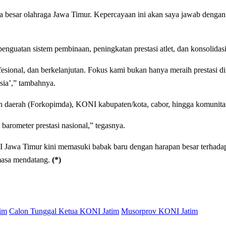
a besar olahraga Jawa Timur. Kepercayaan ini akan saya jawab dengan 
uatan sistem pembinaan, peningkatan prestasi atlet, dan konsolidasi
esional, dan berkelanjutan. Fokus kami bukan hanya meraih prestasi d
sia’,” tambahnya.
h daerah (Forkopimda), KONI kabupaten/kota, cabor, hingga komunitas
barometer prestasi nasional,” tegasnya.
wa Timur kini memasuki babak baru dengan harapan besar terhadap keb
 masa mendatang.
(*)
im
Calon Tunggal Ketua KONI Jatim
Musorprov KONI Jatim