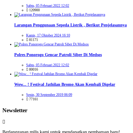
Sabtu, 05 Februari 2022 12:02
120900
Larangan Penggunaan Sepeda Listrik , Berikut Penjelasannya
Kamis, 17 Oktober 2024 16:10
81171
Polres Ponorogo Gencar Patroli Siber Di Medsos
Sabtu, 05 Februari 2022 12:02
80016
Wow... ! Festival Jathilan Bromo Akan Kembali Digelar
Senin, 30 September 2019 06:09
77161
Newsletter
Berlangganan milis kami untuk mendapatkan pembaruan baru!