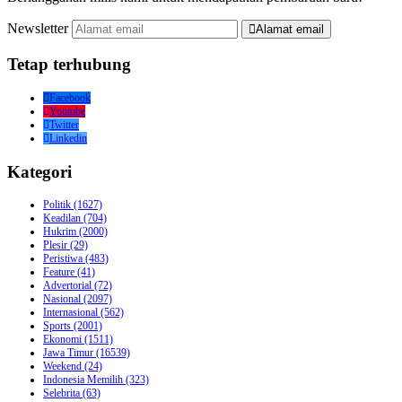
Newsletter
Alamat email
Tetap terhubung
Facebook
Youtube
Twitter
Linkedin
Kategori
Politik
(1627)
Keadilan
(704)
Hukrim
(2000)
Plesir
(29)
Peristiwa
(483)
Feature
(41)
Advertorial
(72)
Nasional
(2097)
Internasional
(562)
Sports
(2001)
Ekonomi
(1511)
Jawa Timur
(16539)
Weekend
(24)
Indonesia Memilih
(323)
Selebrita
(63)