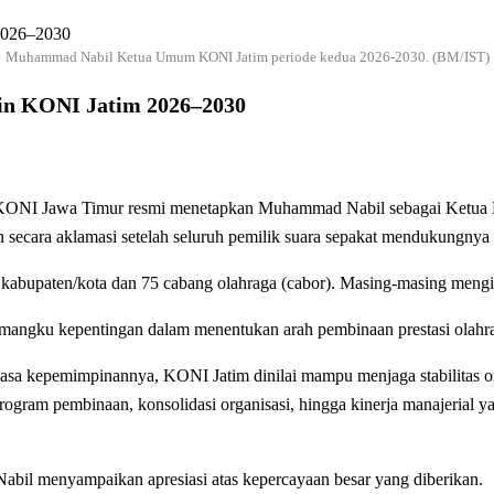
Muhammad Nabil Ketua Umum KONI Jatim periode kedua 2026-2030. (BM/IST)
in KONI Jatim 2026–2030
KONI Jawa Timur resmi menetapkan Muhammad Nabil sebagai Ketua 
ilih secara aklamasi setelah seluruh pemilik suara sepakat mendukungnya
 kabupaten/kota dan 75 cabang olahraga (cabor). Masing-masing mengir
mangku kepentingan dalam menentukan arah pembinaan prestasi olahra
sa kepemimpinannya, KONI Jatim dinilai mampu menjaga stabilitas orga
program pembinaan, konsolidasi organisasi, hingga kinerja manajerial 
bil menyampaikan apresiasi atas kepercayaan besar yang diberikan.