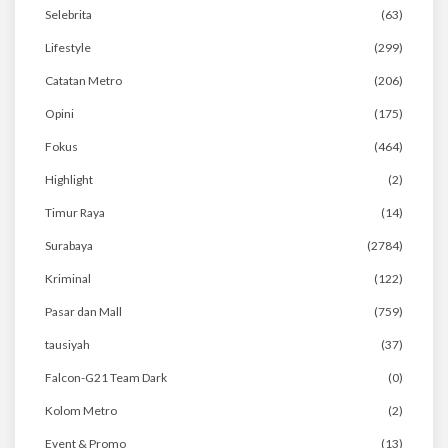
Selebrita
(63)
Lifestyle
(299)
Catatan Metro
(206)
Opini
(175)
Fokus
(464)
Highlight
(2)
Timur Raya
(14)
Surabaya
(2784)
Kriminal
(122)
Pasar dan Mall
(759)
tausiyah
(37)
Falcon-G21 Team Dark
(0)
Kolom Metro
(2)
Event & Promo
(13)