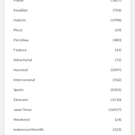
Politik
(1627)
Keadilan
(703)
Hukrim
(1998)
Plesir
(29)
Peristiwa
(480)
Feature
(41)
Advertorial
(72)
Nasional
(2097)
Internasional
(562)
Sports
(2001)
Ekonomi
(1510)
Jawa Timur
(16537)
Weekend
(24)
Indonesia Memilih
(323)