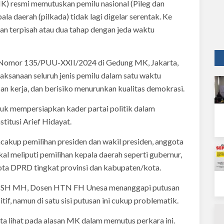
 resmi memutuskan pemilu nasional (Pileg dan
ala daerah (pilkada) tidak lagi digelar serentak. Ke
an terpisah atau dua tahap dengan jeda waktu
a Nomor 135/PUU-XXII/2024 di Gedung MK, Jakarta,
ksanaan seluruh jenis pemilu dalam satu waktu
n kerja, dan berisiko menurunkan kualitas demokrasi.
k mempersiapkan kader partai politik dalam
titusi Arief Hidayat.
ncakup pemilihan presiden dan wakil presiden, anggota
kal meliputi pemilihan kepala daerah seperti gubernur,
gota DPRD tingkat provinsi dan kabupaten/kota.
o SH MH, Dosen HTN FH Unesa menanggapi putusan
tif, namun di satu sisi putusan ini cukup problematik.
kita lihat pada alasan MK dalam memutus perkara ini.