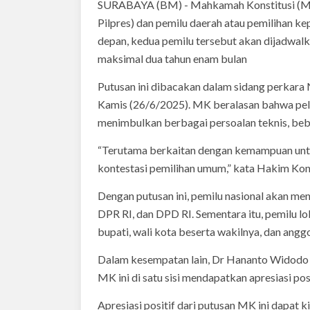
SURABAYA (BM) - Mahkamah Konstitusi (MK)
Pilpres) dan pemilu daerah atau pemilihan kep
depan, kedua pemilu tersebut akan dijadwalk
maksimal dua tahun enam bulan
Putusan ini dibacakan dalam sidang perkar
Kamis (26/6/2025). MK beralasan bahwa pela
menimbulkan berbagai persoalan teknis, beba
“Terutama berkaitan dengan kemampuan untu
kontestasi pemilihan umum,” kata Hakim Kons
Dengan putusan ini, pemilu nasional akan me
DPR RI, dan DPD RI. Sementara itu, pemilu lo
bupati, wali kota beserta wakilnya, dan ang
Dalam kesempatan lain, Dr Hananto Widod
MK ini di satu sisi mendapatkan apresiasi posi
Apresiasi positif dari putusan MK ini dapat 