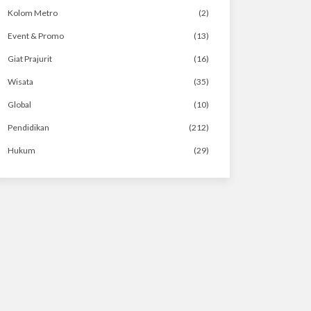
Kolom Metro
(2)
Event & Promo
(13)
Giat Prajurit
(16)
Wisata
(35)
Global
(10)
Pendidikan
(212)
Hukum
(29)