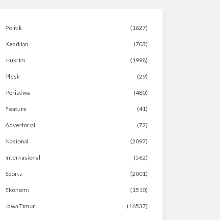
Politik
(1627)
Keadilan
(703)
Hukrim
(1998)
Plesir
(29)
Peristiwa
(480)
Feature
(41)
Advertorial
(72)
Nasional
(2097)
Internasional
(562)
Sports
(2001)
Ekonomi
(1510)
Jawa Timur
(16537)