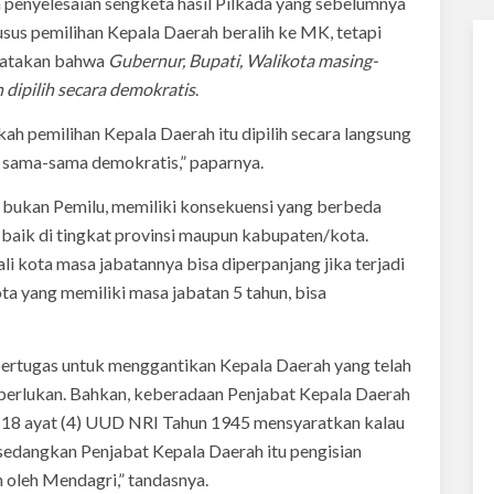
penyelesaian sengketa hasil Pilkada yang sebelumnya
usus pemilihan Kepala Daerah beralih ke MK, tetapi
yatakan bahwa
Gubernur, Bupati, Walikota masing-
dipilih secara demokratis
.
kah pemilihan Kepala Daerah itu dipilih secara langsung
a sama-sama demokratis,” paparnya.
a bukan Pemilu, memiliki konsekuensi yang berbeda
aik di tingkat provinsi maupun kabupaten/kota.
i kota masa jabatannya bisa diperpanjang jika terjadi
ota yang memiliki masa jabatan 5 tahun, bisa
ertugas untuk menggantikan Kepala Daerah yang telah
diperlukan. Bahkan, keberadaan Penjabat Kepala Daerah
al 18 ayat (4) UUD NRI Tahun 1945 mensyaratkan kalau
, sedangkan Penjabat Kepala Daerah itu pengisian
oleh Mendagri,” tandasnya.