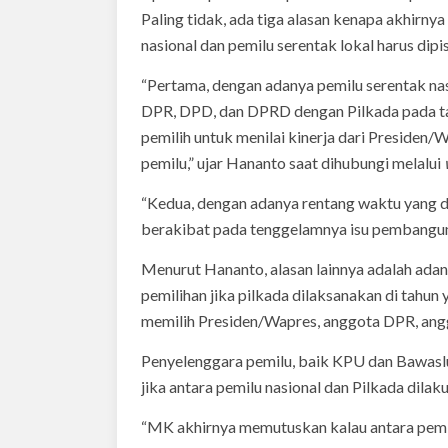
Paling tidak, ada tiga alasan kenapa akhir
nasional dan pemilu serentak lokal harus dip
“Pertama, dengan adanya pemilu serentak n
DPR, DPD, dan DPRD dengan Pilkada pada ta
pemilih untuk menilai kinerja dari Presiden/
pemilu,” ujar Hananto saat dihubungi melalui
“Kedua, dengan adanya rentang waktu yang d
berakibat pada tenggelamnya isu pembangunan
Menurut Hananto, alasan lainnya adalah adan
pemilihan jika pilkada dilaksanakan di tahun
memilih Presiden/Wapres, anggota DPR, an
Penyelenggara pemilu, baik KPU dan Bawaslu 
jika antara pemilu nasional dan Pilkada dilak
“MK akhirnya memutuskan kalau antara pemilu