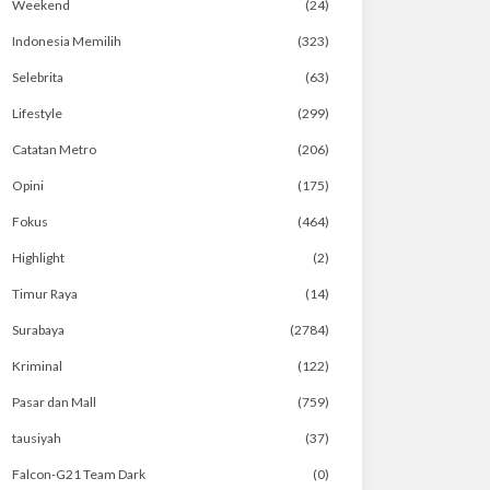
Weekend
(24)
Indonesia Memilih
(323)
Selebrita
(63)
Lifestyle
(299)
Catatan Metro
(206)
Opini
(175)
Fokus
(464)
Highlight
(2)
Timur Raya
(14)
Surabaya
(2784)
Kriminal
(122)
Pasar dan Mall
(759)
tausiyah
(37)
Falcon-G21 Team Dark
(0)