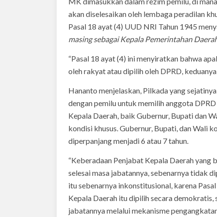
MK dimasukkan dalam rezim pemilu, di mana 
akan diselesaikan oleh lembaga peradilan kh
Pasal 18 ayat (4) UUD NRI Tahun 1945 men
masing sebagai Kepala Pemerintahan Daerah 
“Pasal 18 ayat (4) ini menyiratkan bahwa apa
oleh rakyat atau dipilih oleh DPRD, keduany
Hananto menjelaskan, Pilkada yang sejatiny
dengan pemilu untuk memilih anggota DPRD b
Kepala Daerah, baik Gubernur, Bupati dan Wal
kondisi khusus. Gubernur, Bupati, dan Wali k
diperpanjang menjadi 6 atau 7 tahun.
“Keberadaan Penjabat Kepala Daerah yang b
selesai masa jabatannya, sebenarnya tidak 
itu sebenarnya inkonstitusional, karena Pas
Kepala Daerah itu dipilih secara demokratis
jabatannya melalui mekanisme pengangkatan 