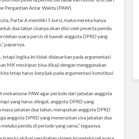
me Pergantian Antar Waktu (PAW).
kota, Partai A memiliki 5 kursi, maka mereka hanya
tuk dua tahun sisanya akan diisi oleh peserta pemilu
erolehan suara persis di bawah anggota DPRD yang
,” paparnya.
s, tetapi logika ini tidak didasarkan pada argumentasi
san MK meskipun bisa dikaji dengan menggunakan
kita tetap harus berpijak pada argumentasi konstitusi
h mekanisme PAW agar periode dari jabatan anggota
etapi yang harus diingat, anggota DPRD yang
a masa jabatan dua tahun, merupakan anggota DPRD
ingga anggota DPRD yang meneruskan sisa jabatan dua
melalui pemilu di periode yang sama,” tegasnya.
ansisi akibat perubahan sistem ini melalui rekayasa