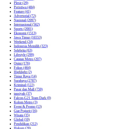
Plesir
(29)
Peristiwa
(484)
Feature
(41)
Advertorial
(72)
Nasional
(2097)
Internasional
(562)
Sports
(2001)
Ekonomi
(1513)
Jawa Timur
(16553)
Weekend
(24)
Indonesia Memilih
(323)
Selebrita
(63)
Lifestyle
(299)
Catatan Metro
(207)
Opini
(176)
Fokus
(464)
Highlight
(2)
Timur Raya
(14)
Surabaya
(2787)
Kriminal
(122)
Pasar dan Mall
(759)
tausiyah
(37)
Falcon-G21 Team Dark
(0)
Kolom Metro
(3)
Event & Promo
(13)
Giat Prajurit
(16)
Wisata
(35)
Global
(10)
Pendidikan
(212)
Hukum
(28)