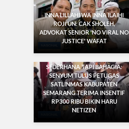
INNA LILLAHI WA INNA ILAIHI
ROJI'UN: CAK SHOLEH,
ADVOKAT SENIOR 'NO VIRAL NO
JUSTICE' WAFAT
NASIONAL
SEDERHANA TAPI BAHAGIA:
SENYUM TULUS PETUGAS
SATLINMAS KABUPATEN
SEMARANG TERIMA INSENTIF
RP300 RIBU BIKIN HARU
NETIZEN
NASIONAL