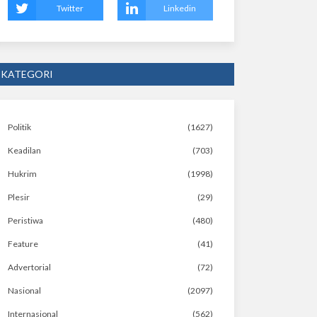
Twitter
Linkedin
KATEGORI
Politik
(1627)
Keadilan
(703)
Hukrim
(1998)
Plesir
(29)
Peristiwa
(480)
Feature
(41)
Advertorial
(72)
Nasional
(2097)
Internasional
(562)