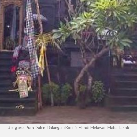
Sengketa Pura Dalem Balangan: Konflik Abadi Melawan Mafia Tanah