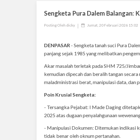
Sengketa Pura Dalem Balangan: K
Posting Oleh
dicky
Jumat, 20 Februari 2026 15:02
DENPASAR
- Sengketa tanah suci Pura Dale
panjang sejak 1985 yang melibatkan pengemp
Akar masalah terletak pada SHM 725/Jimbaran
kemudian dipecah dan beralih tangan secar
maladministrasi berat, manipulasi data, dan p
Poin Krusial Sengketa:
- Tersangka Pejabat: I Made Daging ditetap
2025 atas dugaan penyalahgunaan wewenang 
- Manipulasi Dokumen: Ditemukan indikasi k
tidak benar oleh oknum pertanahan.