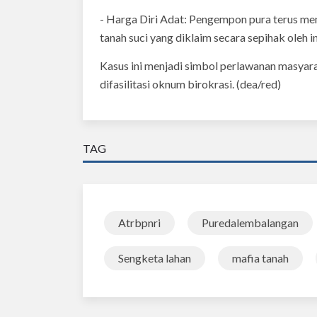
- Harga Diri Adat: Pengempon pura terus me
tanah suci yang diklaim secara sepihak oleh i
Kasus ini menjadi simbol perlawanan masyara
difasilitasi oknum birokrasi. (dea/red)
TAG
Atrbpnri
Puredalembalangan
Sengketa lahan
mafia tanah