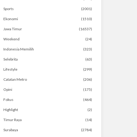
Sports
(2001)
Ekonomi
(1510)
Jawa Timur
(16537)
Weekend
(24)
Indonesia Memilih
(323)
Selebrita
(63)
Lifestyle
(299)
Catatan Metro
(206)
Opini
(175)
Fokus
(464)
Highlight
(2)
Timur Raya
(14)
Surabaya
(2784)